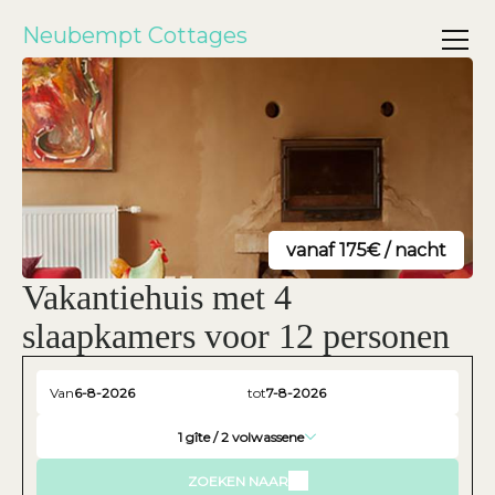
Neubempt Cottages
vanaf 175€ / nacht
Vakantiehuis met 4
slaapkamers voor 12 personen
Van
tot
1
gîte /
2
volwassene
ZOEKEN NAAR