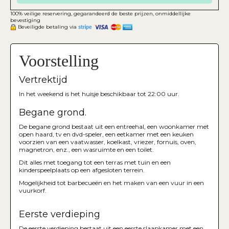
100% veilige reservering, gegarandeerd de beste prijzen, onmiddellijke
bevestiging
Beveiligde betaling via
Voorstelling
Vertrektijd
In het weekend is het huisje beschikbaar tot 22:00 uur.
Begane grond.
De begane grond bestaat uit een entreehal, een woonkamer met
open haard, tv en dvd-speler, een eetkamer met een keuken
voorzien van een vaatwasser, koelkast, vriezer, fornuis, oven,
magnetron, enz., een wasruimte en een toilet.
Dit alles met toegang tot een terras met tuin en een
kinderspeelplaats op een afgesloten terrein.
Mogelijkheid tot barbecueën en het maken van een vuur in een
vuurkorf.
Eerste verdieping
De eerste verdieping bestaat uit een eerste slaapkamer met een