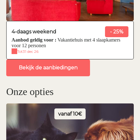
4-daags weekend
- 25%
Aanbod geldig voor :
Vakantiehuis met 4 slaapkamers
voor 12 personen
Tot
31 dec 26
Bekijk de aanbiedingen
Onze opties
vanaf
10€