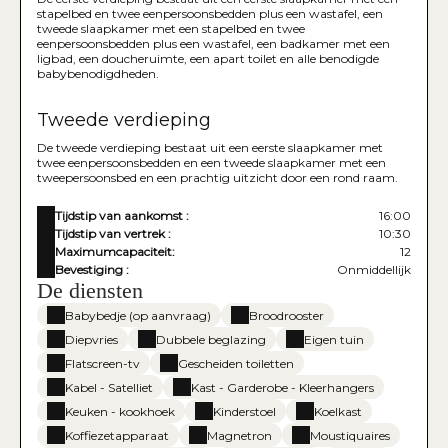
stapelbed en twee eenpersoonsbedden plus een wastafel, een
tweede slaapkamer met een stapelbed en twee
eenpersoonsbedden plus een wastafel, een badkamer met een
ligbad, een doucheruimte, een apart toilet en alle benodigde
babybenodigdheden.
Tweede verdieping
De tweede verdieping bestaat uit een eerste slaapkamer met
twee eenpersoonsbedden en een tweede slaapkamer met een
tweepersoonsbed en een prachtig uitzicht door een rond raam.
Tijdstip van aankomst :
16:00
Tijdstip van vertrek :
10:30
Maximumcapaciteit:
12
Bevestiging :
Onmiddellijk
De diensten
Babybedje (op aanvraag)
Broodrooster
Diepvries
Dubbele beglazing
Eigen tuin
Flatscreen-tv
Gescheiden toiletten
Kabel - Satelliet
Kast - Garderobe - Kleerhangers
Keuken - kookhoek
Kinderstoel
Koelkast
Koffiezetapparaat
Magnetron
Moustiquaires