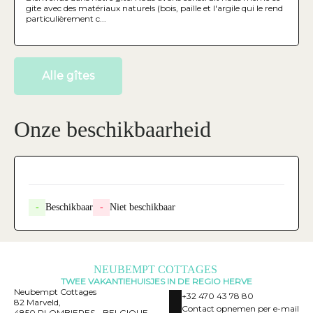
beperkte mobiliteit, biedt
gite avec des matériaux naturels (bois, paille et l'argile qui le rend
slaapgelegenheid voor 2-4 personen of 5
particulièrement c...
personen inclusief de mezzanine.
Alle gîtes
Onze beschikbaarheid
-
Beschikbaar
-
Niet beschikbaar
NEUBEMPT COTTAGES
TWEE VAKANTIEHUISJES IN DE REGIO HERVE
Neubempt Cottages
+32 470 43 78 80
82 Marveld,
Contact opnemen per e-mail
4850 PLOMBIERES - BELGIQUE