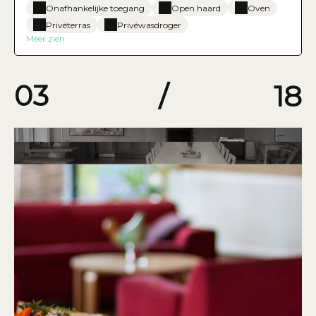
Onafhankelijke toegang
Open haard
Oven
Privéterras
Privéwasdroger
Meer zien
03
/
18