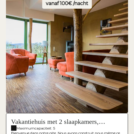
vanaf
100€ /nacht
Vakantiehuis met 2 slaapkamers,
toegankelijk voor mensen met een
Maximumcapaciteit: 5
Bienvenue dans notre gite. Nous avons construit nous même ce