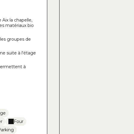
ix la chapelle,
Les matériaux bio
 ,les groupes de
ne suite à l'étage
 permettent à
age
er
Four
arking