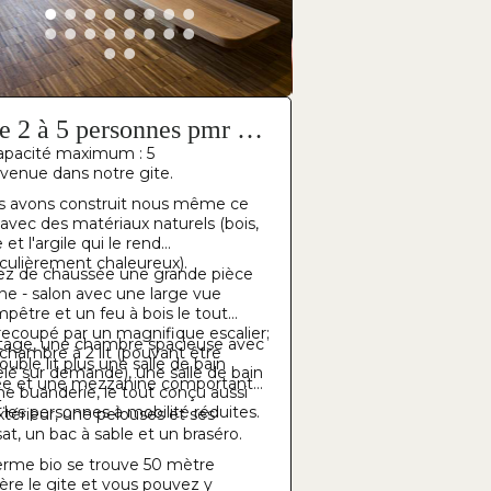
e 2 à 5 personnes pmr 2
ambres + mezanine
apacité maximum : 5
venue dans notre gite.
 avons construit nous même ce
 avec des matériaux naturels (bois,
e et l'argile qui le rend
iculièrement chaleureux).
ez de chaussée une grande pièce
ine - salon avec une large vue
pêtre et un feu à bois le tout
ecoupé par un magnifique escalier;
étage, une chambre spacieuse avec
chambre à 2 lit (pouvant être
ouble lit plus une salle de bain
lé sur demande), une salle de bain
ée et une mezzanine comportant
ne buanderie, le tout conçu aussi
t.
 les personnes à mobilité réduites.
extérieur, une pelouses et ses
sat, un bac à sable et un braséro.
erme bio se trouve 50 mètre
ière le gite et vous pouvez y