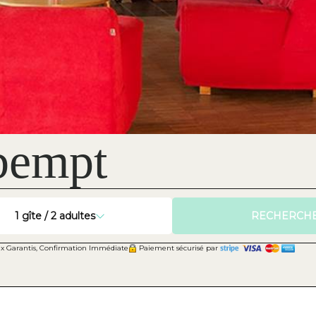
bempt
1
gîte /
2
adultes
RECHERCH
rix Garantis, Confirmation Immédiate
Paiement sécurisé par