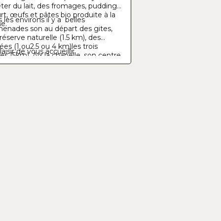
ter du lait, des fromages, puddings,
rt, œufs et pâtes bio produite à la
 les environs il y a belles
me.
enades son au départ des gites,
réserve naturelle (1.5 km), des
es (1 ou2.5 ou 4 km)les trois
aisir de vous accueillir
es (5km), Aix la chapelle, son centre
orique et ses magnifiques termes
km), Aubel et son marché dominical
km), les fagnes (20 km), Maastricht
m)...