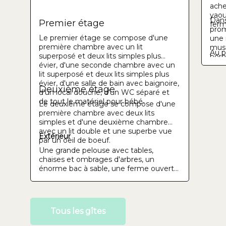
ache
yaou
Dans
Premier étage
fer
prom
Le premier étage se compose d'une
une 
première chambre avec un lit
musé
Au pl
superposé et deux lits simples plus
born
évier, d'une seconde chambre avec un
hist
lit superposé et deux lits simples plus
(10 
évier, d'une salle de bain avec baignoire,
(12 
Deuxième étage
d'un local douche, d'un WC séparé et
(25 k
de tout le matériel pour bébé.
Le deuxième étage se compose d'une
première chambre avec deux lits
simples et d'une deuxième chambre
avec un lit double et une superbe vue
Extérieur
par un oeil de boeuf.
Une grande pelouse avec tables,
chaises et ombrages d'arbres, un
énorme bac à sable, une ferme ouverte
avec son magasin, un large paysage
bocager.
Tous les gîtes