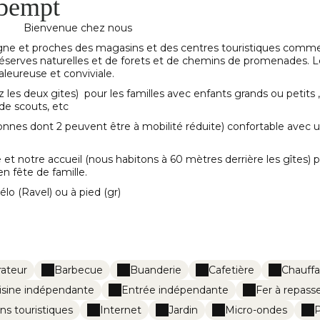
ubempt
Bienvenue chez nous
ne et proches des magasins et des centres touristiques comme A
e réserves naturelles et de forets et de chemins de promenades. 
leureuse et conviviale.
z les deux gites) pour les familles avec enfants grands ou petits
 de scouts, etc
nnes dont 2 peuvent être à mobilité réduite) confortable avec u
 et notre accueil (nous habitons à 60 mètres derrière les gîtes)
n fête de famille.
élo (Ravel) ou à pied (gr)
rateur
Barbecue
Buanderie
Cafetière
Chauff
isine indépendante
Entrée indépendante
Fer à repass
ns touristiques
Internet
Jardin
Micro-ondes
P