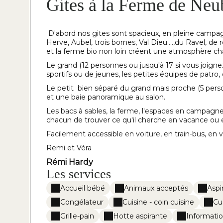
Gites à la Ferme de Ne
D'abord nos gites sont spacieux, en pleine campag
Herve, Aubel, trois bornes, Val Dieu….,du Ravel, d
et la ferme bio non loin créent une atmosphère cha
Le grand (12 personnes ou jusqu'à 17 si vous joigne
sportifs ou de jeunes, les petites équipes de patro,
Le petit bien séparé du grand mais proche (5 perso
et une baie panoramique au salon.
Les bacs à sables, la ferme, l'espaces en campagne
chacun de trouver ce qu'il cherche en vacance ou e
Facilement accessible en voiture, en train-bus, en v
Remi et Véra
Rémi Hardy
Les services
Accueil bébé
Animaux acceptés
Aspi
Congélateur
Cuisine - coin cuisine
Cu
Grille-pain
Hotte aspirante
Informatio