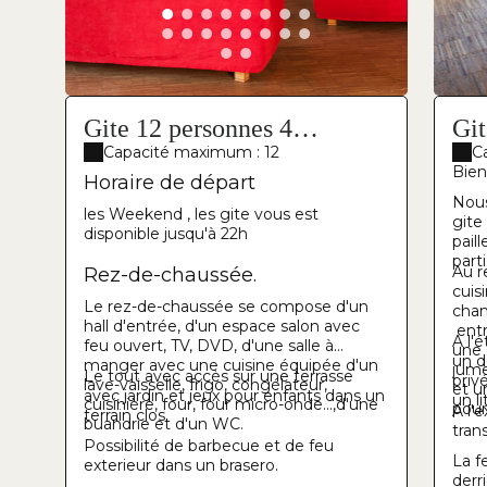
Gite 12 personnes 4
Git
chambres
Capacité maximum : 12
ch
C
Bien
Horaire de départ
Nous
les Weekend , les gite vous est
gite
disponible jusqu'à 22h
paill
part
Au r
Rez-de-chaussée.
cuis
Le rez-de-chaussée se compose d'un
cham
hall d'entrée, d'un espace salon avec
entr
A l'
feu ouvert, TV, DVD, d'une salle à
une 
un d
manger avec une cuisine équipée d'un
jume
Le tout avec accès sur une terrasse
priv
lave-vaisselle, frigo, congélateur,
et u
avec jardin et jeux pour enfants dans un
un li
cuisinière, four, four micro-onde...,d'une
pour
A l'
terrain clos.
buandrie et d'un WC.
tran
Possibilité de barbecue et de feu
La f
exterieur dans un brasero.
derr