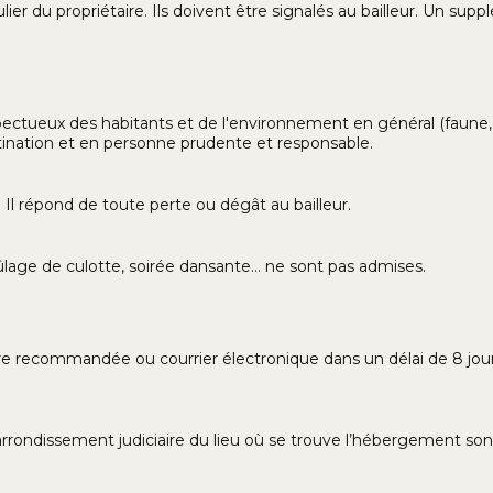
er du propriétaire. Ils doivent être signalés au bailleur. Un su
ctueux des habitants et de l'environnement en général (faune,
stination et en personne prudente et responsable.
çu. Il répond de toute perte ou dégât au bailleur.
rûlage de culotte, soirée dansante… ne sont pas admises.
tre recommandée ou courrier électronique dans un délai de 8 jours
 l'arrondissement judiciaire du lieu où se trouve l’hébergement s